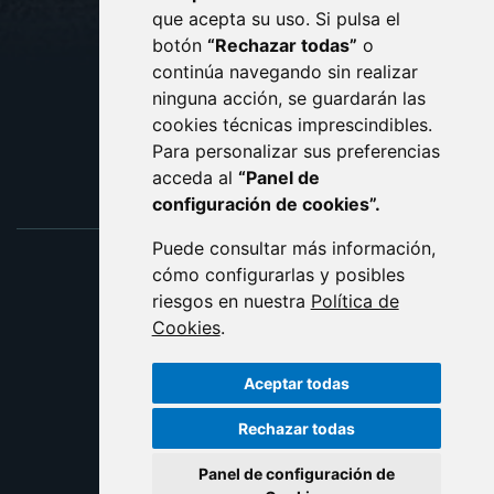
AVISO LEGAL
que acepta su uso. Si pulsa el
PROTECCIÓN DE DATOS
botón
“Rechazar todas”
o
POLÍTICA DE COOKIES
ACCESIBILIDAD
continúa navegando sin realizar
ninguna acción, se guardarán las
ENLACE EXTERNO AL C
cookies técnicas imprescindibles.
Para personalizar sus preferencias
acceda al
“Panel de
configuración de cookies”.
Puede consultar más información,
cómo configurarlas y posibles
riesgos en nuestra
Política de
Cookies
.
Aceptar todas
Rechazar todas
Panel de configuración de