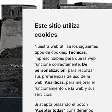
Este sitio utiliza
cookies
Nuestra web utiliza los siguientes
tipos de cookies:
Técnicas
,
imprescindibles para que la web
funcione correctamente;
De
Plaza Mayor 4
22400
MONZÓN
- ARAGÓN
(ESPAÑA)
personalización,
para recordar
· (34) 974 400 700 ·
sus preferencias de uso de la
sac@monzon.es
web;
Analíticas
, para mejorar el
monzon.es
funcionamiento de la web y sus
servicios.
Si acepta pulsando el botón
CONTACTO
MAPA WEB
“Aceptar todas”
consideramos