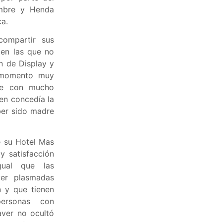
embre y Henda
ca.
compartir sus
 en las que no
n de Display y
n momento muy
pre con mucho
ien concedía la
ber sido madre
e su Hotel Mas
y satisfacción
gual que las
ver plasmadas
n y que tienen
ersonas con
aver no ocultó