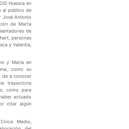
ADIS Huesca en
e al público de
r José Antonio
ción de Marta
sentadores de
hart, personas
ca y Valentia,
ho y María en
zona, como su
o, da a conocer
na trayectoria
to, como para
 haber actuado
r citar algún
 Cinca Medio,
boración del