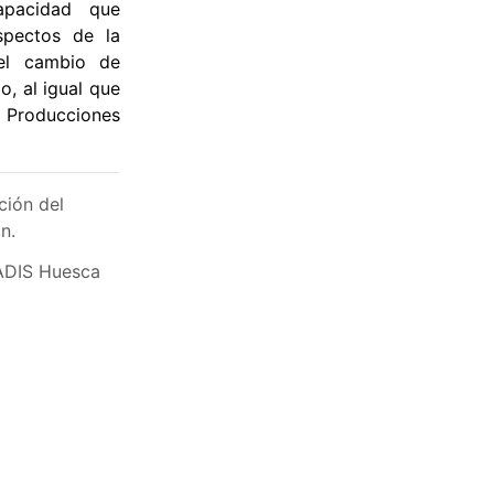
apacidad que
spectos de la
 el cambio de
o, al igual que
roducciones
ción del
n.
CADIS Huesca