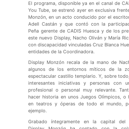
El programa, disponible ya en el canal de C
You Tube, se estrenó ayer en exclusiva frent
Monzón, en un acto conducido por el escrito
Adell Castán y que contó con la participa
Peña gerente de CADIS Huesca y de los pre
este nuevo Display, Nacho Oliván y María Ric
con discapacidad vinculadas Cruz Blanca Hues
entidades de la Coordinadora.
Display Monzón recala de la mano de Nac
algunos de los entornos míticos de la 
espectacular castillo templario. Y, sobre tod
interesantes iniciativas y personas con u
profesional o personal muy relevante. Tan
hacer historia en unos Juegos Olímpicos, o
en teatros y óperas de todo el mundo, po
ejemplo.
Grabado íntegramente en la capital del
Display Monzón ha contado con la cola