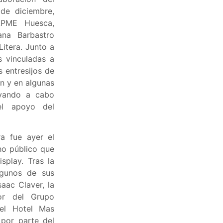
de diciembre,
APME Huesca,
ana Barbastro
itera. Junto a
s vinculadas a
 entresijos de
ón y en algunas
evando a cabo
el apoyo del
a fue ayer el
ho público que
splay. Tras la
lgunos de sus
aac Claver, la
or del Grupo
el Hotel Mas
por parte del