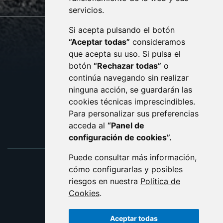
servicios.
Si acepta pulsando el botón
CONTACTO
MAPA WEB
“Aceptar todas”
consideramos
AVISO LEGAL
que acepta su uso. Si pulsa el
PROTECCIÓN DE DATOS
botón
“Rechazar todas”
o
POLÍTICA DE COOKIES
ACCESIBILIDAD
continúa navegando sin realizar
ninguna acción, se guardarán las
ENLACE EXTERNO AL C
cookies técnicas imprescindibles.
Para personalizar sus preferencias
acceda al
“Panel de
configuración de cookies”.
Puede consultar más información,
cómo configurarlas y posibles
riesgos en nuestra
Política de
Cookies
.
Aceptar todas