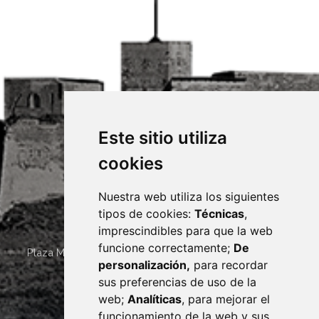
Este sitio utiliza
cookies
Nuestra web utiliza los siguientes
tipos de cookies:
Técnicas
,
imprescindibles para que la web
funcione correctamente;
De
Plaza Mayor 4
22400
MONZÓN
- ARAGÓN
(ESPAÑA)
personalización,
para recordar
· (34) 974 400 700 ·
sus preferencias de uso de la
sac@monzon.es
web;
Analíticas
, para mejorar el
monzon.es
funcionamiento de la web y sus