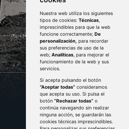
Nuestra web utiliza los siguientes
tipos de cookies:
Técnicas
,
imprescindibles para que la web
funcione correctamente;
De
Plaza Mayor 4
22400
MONZÓN
- ARAGÓN
(ESPAÑA)
personalización,
para recordar
· (34) 974 400 700 ·
sus preferencias de uso de la
sac@monzon.es
web;
Analíticas
, para mejorar el
monzon.es
funcionamiento de la web y sus
servicios.
Si acepta pulsando el botón
CONTACTO
MAPA WEB
“Aceptar todas”
consideramos
AVISO LEGAL
que acepta su uso. Si pulsa el
PROTECCIÓN DE DATOS
botón
“Rechazar todas”
o
POLÍTICA DE COOKIES
ACCESIBILIDAD
continúa navegando sin realizar
ninguna acción, se guardarán las
ENLACE EXTERNO AL C
cookies técnicas imprescindibles.
Para personalizar sus preferencias