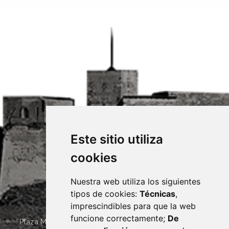
Este sitio utiliza
cookies
Nuestra web utiliza los siguientes
tipos de cookies:
Técnicas
,
imprescindibles para que la web
funcione correctamente;
De
Plaza Mayor 4
22400
MONZÓN
- ARAGÓN
(ESPAÑA)