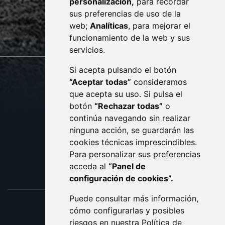
personalización,
para recordar
· (34) 974 400 700 ·
sus preferencias de uso de la
sac@monzon.es
web;
Analíticas
, para mejorar el
monzon.es
funcionamiento de la web y sus
servicios.
Si acepta pulsando el botón
CONTACTO
MAPA WEB
“Aceptar todas”
consideramos
AVISO LEGAL
que acepta su uso. Si pulsa el
PROTECCIÓN DE DATOS
botón
“Rechazar todas”
o
POLÍTICA DE COOKIES
ACCESIBILIDAD
continúa navegando sin realizar
ninguna acción, se guardarán las
ENLACE EXTERNO AL C
cookies técnicas imprescindibles.
Para personalizar sus preferencias
acceda al
“Panel de
configuración de cookies”.
Puede consultar más información,
cómo configurarlas y posibles
riesgos en nuestra
Política de