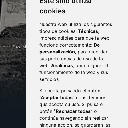
Este sitio utiliza
cookies
Nuestra web utiliza los siguientes
tipos de cookies:
Técnicas
,
imprescindibles para que la web
funcione correctamente;
De
Plaza Mayor 4
22400
MONZÓN
- ARAGÓN
(ESPAÑA)
personalización,
para recordar
· (34) 974 400 700 ·
sus preferencias de uso de la
sac@monzon.es
web;
Analíticas
, para mejorar el
monzon.es
funcionamiento de la web y sus
servicios.
Si acepta pulsando el botón
CONTACTO
MAPA WEB
“Aceptar todas”
consideramos
AVISO LEGAL
que acepta su uso. Si pulsa el
PROTECCIÓN DE DATOS
botón
“Rechazar todas”
o
POLÍTICA DE COOKIES
ACCESIBILIDAD
continúa navegando sin realizar
ninguna acción, se guardarán las
ENLACE EXTERNO AL C