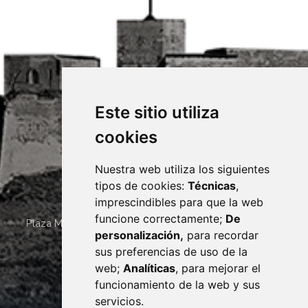
Este sitio utiliza
cookies
Nuestra web utiliza los siguientes
tipos de cookies:
Técnicas
,
imprescindibles para que la web
funcione correctamente;
De
Plaza Mayor 4
22400
MONZÓN
- ARAGÓN
(ESPAÑA)
personalización,
para recordar
· (34) 974 400 700 ·
sus preferencias de uso de la
sac@monzon.es
web;
Analíticas
, para mejorar el
monzon.es
funcionamiento de la web y sus
servicios.