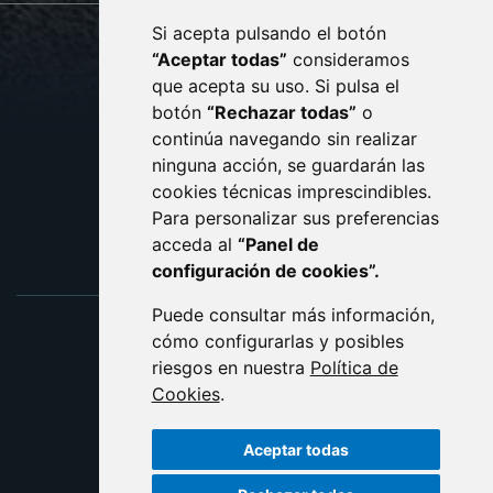
Si acepta pulsando el botón
CONTACTO
MAPA WEB
“Aceptar todas”
consideramos
AVISO LEGAL
que acepta su uso. Si pulsa el
PROTECCIÓN DE DATOS
botón
“Rechazar todas”
o
POLÍTICA DE COOKIES
ACCESIBILIDAD
continúa navegando sin realizar
ninguna acción, se guardarán las
ENLACE EXTERNO AL C
cookies técnicas imprescindibles.
Para personalizar sus preferencias
acceda al
“Panel de
configuración de cookies”.
Puede consultar más información,
cómo configurarlas y posibles
riesgos en nuestra
Política de
Cookies
.
Aceptar todas