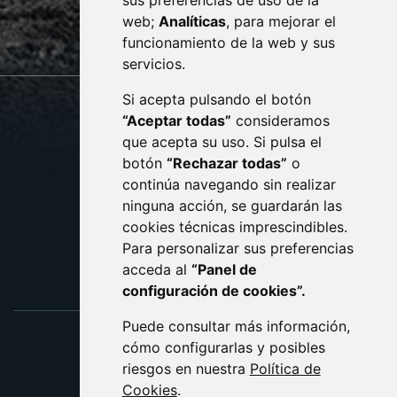
sus preferencias de uso de la
sac@monzon.es
web;
Analíticas
, para mejorar el
monzon.es
funcionamiento de la web y sus
servicios.
Si acepta pulsando el botón
CONTACTO
MAPA WEB
“Aceptar todas”
consideramos
AVISO LEGAL
que acepta su uso. Si pulsa el
PROTECCIÓN DE DATOS
botón
“Rechazar todas”
o
POLÍTICA DE COOKIES
ACCESIBILIDAD
continúa navegando sin realizar
ninguna acción, se guardarán las
ENLACE EXTERNO AL C
cookies técnicas imprescindibles.
Para personalizar sus preferencias
acceda al
“Panel de
configuración de cookies”.
Puede consultar más información,
cómo configurarlas y posibles
riesgos en nuestra
Política de
Cookies
.