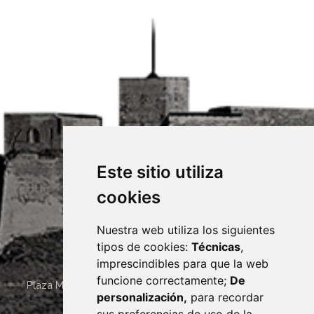
Este sitio utiliza
cookies
Nuestra web utiliza los siguientes
tipos de cookies:
Técnicas
,
imprescindibles para que la web
funcione correctamente;
De
Plaza Mayor 4
22400
MONZÓN
- ARAGÓN
(ESPAÑA)
personalización,
para recordar
· (34) 974 400 700 ·