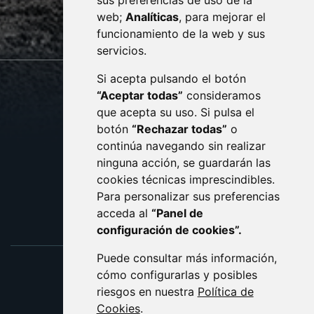
sus preferencias de uso de la
sac@monzon.es
web;
Analíticas
, para mejorar el
monzon.es
funcionamiento de la web y sus
servicios.
Si acepta pulsando el botón
CONTACTO
MAPA WEB
“Aceptar todas”
consideramos
AVISO LEGAL
que acepta su uso. Si pulsa el
PROTECCIÓN DE DATOS
botón
“Rechazar todas”
o
POLÍTICA DE COOKIES
ACCESIBILIDAD
continúa navegando sin realizar
ninguna acción, se guardarán las
ENLACE EXTERNO AL C
cookies técnicas imprescindibles.
Para personalizar sus preferencias
acceda al
“Panel de
configuración de cookies”.
Puede consultar más información,
cómo configurarlas y posibles
riesgos en nuestra
Política de
Cookies
.