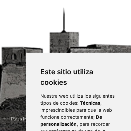
Este sitio utiliza
cookies
Nuestra web utiliza los siguientes
tipos de cookies:
Técnicas
,
imprescindibles para que la web
funcione correctamente;
De
Plaza Mayor 4
22400
MONZÓN
- ARAGÓN
(ESPAÑA)
personalización,
para recordar
· (34) 974 400 700 ·