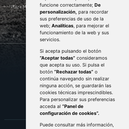
funcione correctamente;
De
Plaza Mayor 4
22400
MONZÓN
- ARAGÓN
(ESPAÑA)
personalización,
para recordar
· (34) 974 400 700 ·
sus preferencias de uso de la
sac@monzon.es
web;
Analíticas
, para mejorar el
monzon.es
funcionamiento de la web y sus
servicios.
Si acepta pulsando el botón
CONTACTO
MAPA WEB
“Aceptar todas”
consideramos
AVISO LEGAL
que acepta su uso. Si pulsa el
PROTECCIÓN DE DATOS
botón
“Rechazar todas”
o
POLÍTICA DE COOKIES
ACCESIBILIDAD
continúa navegando sin realizar
ninguna acción, se guardarán las
ENLACE EXTERNO AL C
cookies técnicas imprescindibles.
Para personalizar sus preferencias
acceda al
“Panel de
configuración de cookies”.
Puede consultar más información,