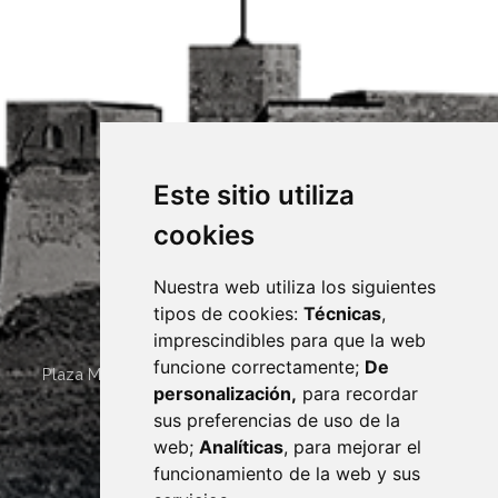
Este sitio utiliza
cookies
Nuestra web utiliza los siguientes
tipos de cookies:
Técnicas
,
imprescindibles para que la web
funcione correctamente;
De
Plaza Mayor 4
22400
MONZÓN
- ARAGÓN
(ESPAÑA)
personalización,
para recordar
· (34) 974 400 700 ·
sus preferencias de uso de la
sac@monzon.es
web;
Analíticas
, para mejorar el
monzon.es
funcionamiento de la web y sus