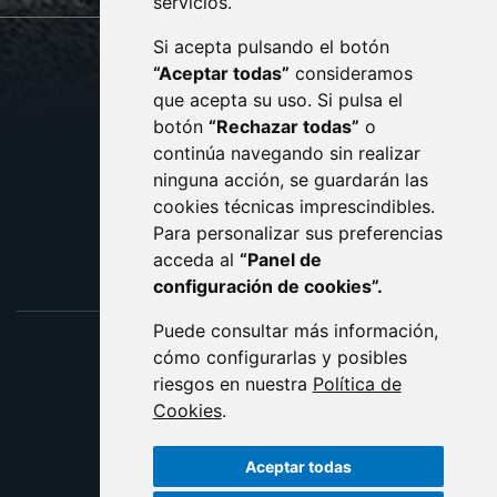
servicios.
Si acepta pulsando el botón
CONTACTO
MAPA WEB
“Aceptar todas”
consideramos
AVISO LEGAL
que acepta su uso. Si pulsa el
PROTECCIÓN DE DATOS
botón
“Rechazar todas”
o
POLÍTICA DE COOKIES
ACCESIBILIDAD
continúa navegando sin realizar
ninguna acción, se guardarán las
ENLACE EXTERNO AL C
cookies técnicas imprescindibles.
Para personalizar sus preferencias
acceda al
“Panel de
configuración de cookies”.
Puede consultar más información,
cómo configurarlas y posibles
riesgos en nuestra
Política de
Cookies
.
Aceptar todas