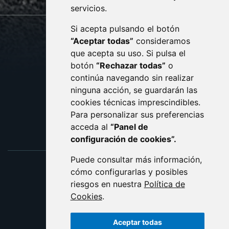
servicios.
Si acepta pulsando el botón
CONTACTO
MAPA WEB
“Aceptar todas”
consideramos
AVISO LEGAL
que acepta su uso. Si pulsa el
PROTECCIÓN DE DATOS
botón
“Rechazar todas”
o
POLÍTICA DE COOKIES
ACCESIBILIDAD
continúa navegando sin realizar
ninguna acción, se guardarán las
ENLACE EXTERNO AL C
cookies técnicas imprescindibles.
Para personalizar sus preferencias
acceda al
“Panel de
configuración de cookies”.
Puede consultar más información,
cómo configurarlas y posibles
riesgos en nuestra
Política de
Cookies
.
Aceptar todas