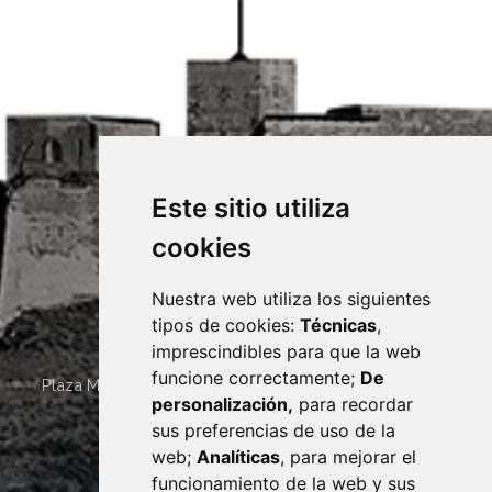
Este sitio utiliza
cookies
Nuestra web utiliza los siguientes
tipos de cookies:
Técnicas
,
imprescindibles para que la web
funcione correctamente;
De
Plaza Mayor 4
22400
MONZÓN
- ARAGÓN
(ESPAÑA)
personalización,
para recordar
· (34) 974 400 700 ·
sus preferencias de uso de la
sac@monzon.es
web;
Analíticas
, para mejorar el
monzon.es
funcionamiento de la web y sus