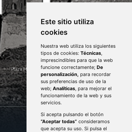
Este sitio utiliza
cookies
Nuestra web utiliza los siguientes
tipos de cookies:
Técnicas
,
imprescindibles para que la web
funcione correctamente;
De
Plaza Mayor 4
22400
MONZÓN
- ARAGÓN
(ESPAÑA)
personalización,
para recordar
· (34) 974 400 700 ·
sus preferencias de uso de la
sac@monzon.es
web;
Analíticas
, para mejorar el
monzon.es
funcionamiento de la web y sus
servicios.
Si acepta pulsando el botón
CONTACTO
MAPA WEB
“Aceptar todas”
consideramos
AVISO LEGAL
que acepta su uso. Si pulsa el
PROTECCIÓN DE DATOS