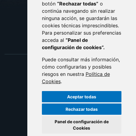
botón
“Rechazar todas”
o
POLÍTICA DE COOKIES
ACCESIBILIDAD
continúa navegando sin realizar
ninguna acción, se guardarán las
ENLACE EXTERNO AL C
cookies técnicas imprescindibles.
Para personalizar sus preferencias
acceda al
“Panel de
configuración de cookies”.
Puede consultar más información,
cómo configurarlas y posibles
riesgos en nuestra
Política de
Cookies
.
Aceptar todas
Rechazar todas
Panel de configuración de
Cookies