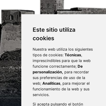
Este sitio utiliza
cookies
Nuestra web utiliza los siguientes
tipos de cookies:
Técnicas
,
imprescindibles para que la web
funcione correctamente;
De
Plaza Mayor 4
22400
MONZÓN
- ARAGÓN
(ESPAÑA)
personalización,
para recordar
· (34) 974 400 700 ·
sus preferencias de uso de la
sac@monzon.es
web;
Analíticas
, para mejorar el
monzon.es
funcionamiento de la web y sus
servicios.
Si acepta pulsando el botón