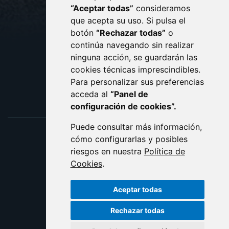
CONTACTO
MAPA WEB
“Aceptar todas”
consideramos
AVISO LEGAL
que acepta su uso. Si pulsa el
PROTECCIÓN DE DATOS
botón
“Rechazar todas”
o
POLÍTICA DE COOKIES
ACCESIBILIDAD
continúa navegando sin realizar
ninguna acción, se guardarán las
ENLACE EXTERNO AL C
cookies técnicas imprescindibles.
Para personalizar sus preferencias
acceda al
“Panel de
configuración de cookies”.
Puede consultar más información,
cómo configurarlas y posibles
riesgos en nuestra
Política de
Cookies
.
Aceptar todas
Rechazar todas