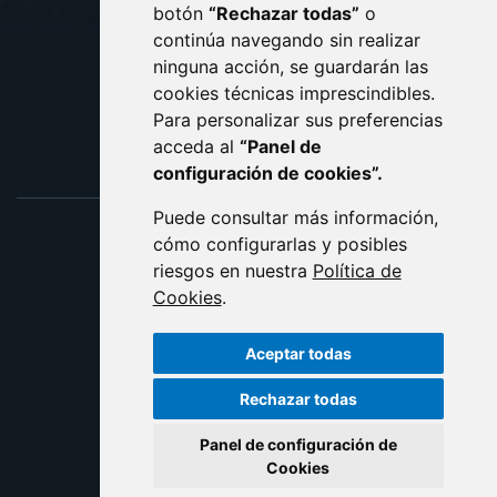
botón
“Rechazar todas”
o
POLÍTICA DE COOKIES
ACCESIBILIDAD
continúa navegando sin realizar
ninguna acción, se guardarán las
ENLACE EXTERNO AL C
cookies técnicas imprescindibles.
Para personalizar sus preferencias
acceda al
“Panel de
configuración de cookies”.
Puede consultar más información,
cómo configurarlas y posibles
riesgos en nuestra
Política de
Cookies
.
Aceptar todas
Rechazar todas
Panel de configuración de
Cookies