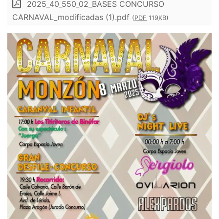
2025_40_550_02_BASES CONCURSO
CARNAVAL_modificadas (1).pdf
(
PDF
119
KB
)