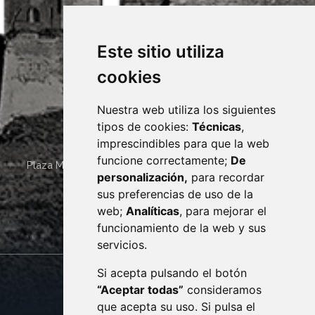
Este sitio utiliza
cookies
Nuestra web utiliza los siguientes
tipos de cookies:
Técnicas
,
imprescindibles para que la web
funcione correctamente;
De
Plaza Mayor 4
22400
MONZÓN
- ARAGÓN
(ESPAÑA)
personalización,
para recordar
· (34) 974 400 700 ·
sus preferencias de uso de la
sac@monzon.es
web;
Analíticas
, para mejorar el
monzon.es
funcionamiento de la web y sus
servicios.
Si acepta pulsando el botón
CONTACTO
MAPA WEB
“Aceptar todas”
consideramos
AVISO LEGAL
que acepta su uso. Si pulsa el
PROTECCIÓN DE DATOS