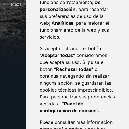
funcione correctamente;
De
Plaza Mayor 4
22400
MONZÓN
- ARAGÓN
(ESPAÑA)
personalización,
para recordar
· (34) 974 400 700 ·
sus preferencias de uso de la
sac@monzon.es
web;
Analíticas
, para mejorar el
monzon.es
funcionamiento de la web y sus
servicios.
Si acepta pulsando el botón
CONTACTO
MAPA WEB
“Aceptar todas”
consideramos
AVISO LEGAL
que acepta su uso. Si pulsa el
PROTECCIÓN DE DATOS
botón
“Rechazar todas”
o
POLÍTICA DE COOKIES
ACCESIBILIDAD
continúa navegando sin realizar
ninguna acción, se guardarán las
ENLACE EXTERNO AL C
cookies técnicas imprescindibles.
Para personalizar sus preferencias
acceda al
“Panel de
configuración de cookies”.
Puede consultar más información,