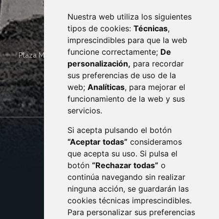
Nuestra web utiliza los siguientes
tipos de cookies:
Técnicas
,
imprescindibles para que la web
funcione correctamente;
De
Plaza Mayor 4
22400
MONZÓN
- ARAGÓN
(ESPAÑA)
personalización,
para recordar
· (34) 974 400 700 ·
sus preferencias de uso de la
sac@monzon.es
web;
Analíticas
, para mejorar el
monzon.es
funcionamiento de la web y sus
servicios.
Si acepta pulsando el botón
CONTACTO
MAPA WEB
“Aceptar todas”
consideramos
AVISO LEGAL
que acepta su uso. Si pulsa el
PROTECCIÓN DE DATOS
botón
“Rechazar todas”
o
POLÍTICA DE COOKIES
ACCESIBILIDAD
continúa navegando sin realizar
ninguna acción, se guardarán las
ENLACE EXTERNO AL C
cookies técnicas imprescindibles.
Para personalizar sus preferencias