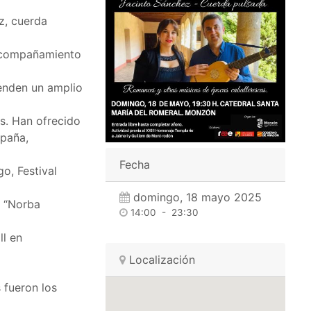
z, cuerda
 acompañamiento
enden un amplio
as. Han ofrecido
spaña,
Fecha
o, Festival
domingo, 18 mayo 2025
, “Norba
14:00
-
23:30
ll en
Localización
 fueron los