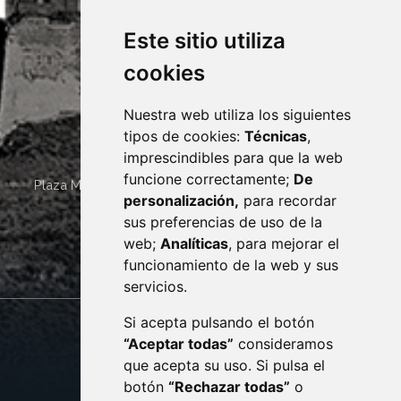
Este sitio utiliza
cookies
Nuestra web utiliza los siguientes
tipos de cookies:
Técnicas
,
imprescindibles para que la web
funcione correctamente;
De
Plaza Mayor 4
22400
MONZÓN
- ARAGÓN
(ESPAÑA)
personalización,
para recordar
· (34) 974 400 700 ·
sus preferencias de uso de la
sac@monzon.es
web;
Analíticas
, para mejorar el
monzon.es
funcionamiento de la web y sus
servicios.
Si acepta pulsando el botón
CONTACTO
MAPA WEB
“Aceptar todas”
consideramos
AVISO LEGAL
que acepta su uso. Si pulsa el
PROTECCIÓN DE DATOS
botón
“Rechazar todas”
o
POLÍTICA DE COOKIES