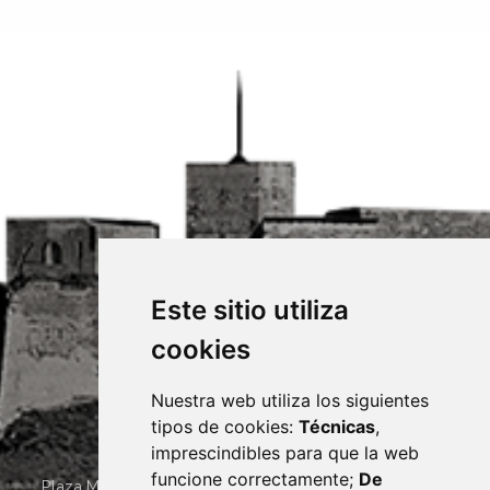
Este sitio utiliza
cookies
Nuestra web utiliza los siguientes
tipos de cookies:
Técnicas
,
imprescindibles para que la web
funcione correctamente;
De
Plaza Mayor 4
22400
MONZÓN
- ARAGÓN
(ESPAÑA)