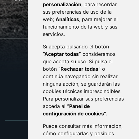
personalización,
para recordar
· (34) 974 400 700 ·
sus preferencias de uso de la
sac@monzon.es
web;
Analíticas
, para mejorar el
monzon.es
funcionamiento de la web y sus
servicios.
Si acepta pulsando el botón
CONTACTO
MAPA WEB
“Aceptar todas”
consideramos
AVISO LEGAL
que acepta su uso. Si pulsa el
PROTECCIÓN DE DATOS
botón
“Rechazar todas”
o
POLÍTICA DE COOKIES
ACCESIBILIDAD
continúa navegando sin realizar
ninguna acción, se guardarán las
ENLACE EXTERNO AL C
cookies técnicas imprescindibles.
Para personalizar sus preferencias
acceda al
“Panel de
configuración de cookies”.
Puede consultar más información,
cómo configurarlas y posibles