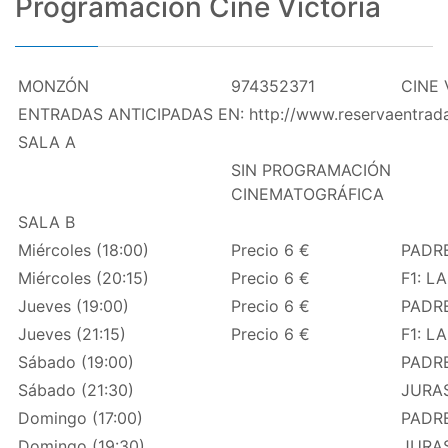
Programación Cine Victoria
MONZÓN
974352371
CINE 
ENTRADAS ANTICIPADAS EN: http://www.reservaentrad
SALA A
SIN PROGRAMACIÓN
CINEMATOGRÁFICA
SALA B
Miércoles (18:00)
Precio 6 €
PADRE
Miércoles (20:15)
Precio 6 €
F1: L
Jueves (19:00)
Precio 6 €
PADRE
Jueves (21:15)
Precio 6 €
F1: L
Sábado (19:00)
PADRE
Sábado (21:30)
JURAS
Domingo (17:00)
PADRE
Domingo (19:30)
JURAS