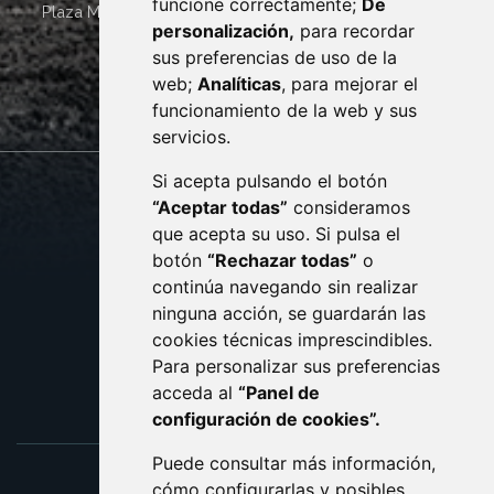
funcione correctamente;
De
Plaza Mayor 4
22400
MONZÓN
- ARAGÓN
(ESPAÑA)
personalización,
para recordar
· (34) 974 400 700 ·
sus preferencias de uso de la
sac@monzon.es
web;
Analíticas
, para mejorar el
monzon.es
funcionamiento de la web y sus
servicios.
Si acepta pulsando el botón
CONTACTO
MAPA WEB
“Aceptar todas”
consideramos
AVISO LEGAL
que acepta su uso. Si pulsa el
PROTECCIÓN DE DATOS
botón
“Rechazar todas”
o
POLÍTICA DE COOKIES
ACCESIBILIDAD
continúa navegando sin realizar
ninguna acción, se guardarán las
ENLACE EXTERNO AL C
cookies técnicas imprescindibles.
Para personalizar sus preferencias
acceda al
“Panel de
configuración de cookies”.
Puede consultar más información,
cómo configurarlas y posibles