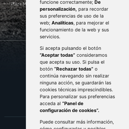
funcione correctamente;
De
Plaza Mayor 4
22400
MONZÓN
- ARAGÓN
(ESPAÑA)
personalización,
para recordar
· (34) 974 400 700 ·
sus preferencias de uso de la
sac@monzon.es
web;
Analíticas
, para mejorar el
monzon.es
funcionamiento de la web y sus
servicios.
Si acepta pulsando el botón
CONTACTO
MAPA WEB
“Aceptar todas”
consideramos
AVISO LEGAL
que acepta su uso. Si pulsa el
PROTECCIÓN DE DATOS
botón
“Rechazar todas”
o
POLÍTICA DE COOKIES
ACCESIBILIDAD
continúa navegando sin realizar
ninguna acción, se guardarán las
ENLACE EXTERNO AL C
cookies técnicas imprescindibles.
Para personalizar sus preferencias
acceda al
“Panel de
configuración de cookies”.
Puede consultar más información,
cómo configurarlas y posibles