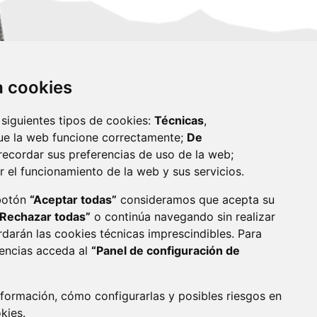
za cookies
 siguientes tipos de cookies:
Técnicas
,
ue la web funcione correctamente;
De
recordar sus preferencias de uso de la web;
r el funcionamiento de la web y sus servicios.
monzon.es
 botón
“Aceptar todas”
consideramos que acepta su
“Rechazar todas”
o continúa navegando sin realizar
CA DE COOKIES
ACCESIBILIDAD
rdarán las cookies técnicas imprescindibles. Para
rencias acceda al
“Panel de configuración de
ENLACE 
formación, cómo configurarlas y posibles riesgos en
okies
.