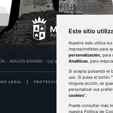
Este sitio utili
Nuestra web utiliza los
imprescindibles para q
personalización,
para 
Analíticas
, para mejora
ÓN
- ARAGÓN
(ESPAÑA)
· (34) 974 400 700 ·
sac@monzon.es
Si acepta pulsando el
uso. Si pulsa el botón
ISO LEGAL
PROTECCIÓN DE DATOS
POLÍTI
ninguna acción, se gua
personalizar sus prefe
cookies”.
Puede consultar más in
nuestra
Política de Co