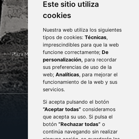
Este sitio utiliza
cookies
Nuestra web utiliza los siguientes
tipos de cookies:
Técnicas
,
imprescindibles para que la web
funcione correctamente;
De
Plaza Mayor 4
22400
MONZÓN
- ARAGÓN
(ESPAÑA)
personalización,
para recordar
· (34) 974 400 700 ·
sus preferencias de uso de la
sac@monzon.es
web;
Analíticas
, para mejorar el
monzon.es
funcionamiento de la web y sus
servicios.
Si acepta pulsando el botón
CONTACTO
MAPA WEB
“Aceptar todas”
consideramos
AVISO LEGAL
que acepta su uso. Si pulsa el
PROTECCIÓN DE DATOS
botón
“Rechazar todas”
o
POLÍTICA DE COOKIES
ACCESIBILIDAD
continúa navegando sin realizar