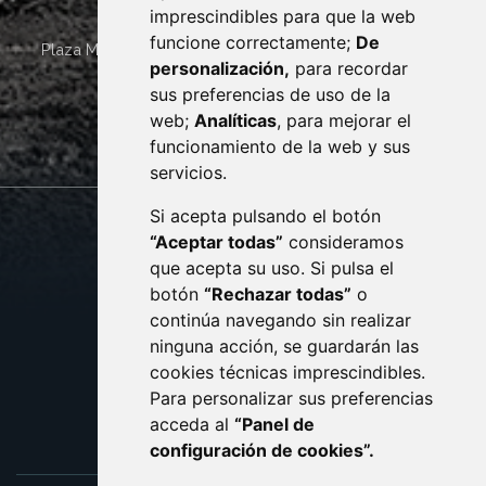
imprescindibles para que la web
funcione correctamente;
De
Plaza Mayor 4
22400
MONZÓN
- ARAGÓN
(ESPAÑA)
personalización,
para recordar
· (34) 974 400 700 ·
sus preferencias de uso de la
sac@monzon.es
web;
Analíticas
, para mejorar el
monzon.es
funcionamiento de la web y sus
servicios.
Si acepta pulsando el botón
CONTACTO
MAPA WEB
“Aceptar todas”
consideramos
AVISO LEGAL
que acepta su uso. Si pulsa el
PROTECCIÓN DE DATOS
botón
“Rechazar todas”
o
POLÍTICA DE COOKIES
ACCESIBILIDAD
continúa navegando sin realizar
ninguna acción, se guardarán las
ENLACE EXTERNO AL C
cookies técnicas imprescindibles.
Para personalizar sus preferencias
acceda al
“Panel de
configuración de cookies”.