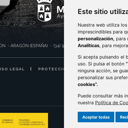
Este sitio utili
Nuestra web utiliza los
imprescindibles para q
personalización,
para 
Analíticas
, para mejora
ÓN
- ARAGÓN
(ESPAÑA)
· (34) 974 400 700 ·
sac@monzon.es
Si acepta pulsando el
uso. Si pulsa el botón
ISO LEGAL
PROTECCIÓN DE DATOS
POLÍTI
ninguna acción, se gua
personalizar sus prefe
cookies”.
Puede consultar más in
nuestra
Política de Co
Aceptar todas
Rec