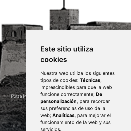
Este sitio utiliza
cookies
Nuestra web utiliza los siguientes
tipos de cookies:
Técnicas
,
imprescindibles para que la web
funcione correctamente;
De
Plaza Mayor 4
22400
MONZÓN
- ARAGÓN
(ESPAÑA)
personalización,
para recordar
· (34) 974 400 700 ·
sus preferencias de uso de la
sac@monzon.es
web;
Analíticas
, para mejorar el
monzon.es
funcionamiento de la web y sus
servicios.