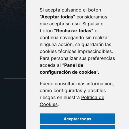
Si acepta pulsando el botón
CONTACTO
MAPA WEB
“Aceptar todas”
consideramos
AVISO LEGAL
que acepta su uso. Si pulsa el
PROTECCIÓN DE DATOS
botón
“Rechazar todas”
o
POLÍTICA DE COOKIES
ACCESIBILIDAD
continúa navegando sin realizar
ninguna acción, se guardarán las
ENLACE EXTERNO AL C
cookies técnicas imprescindibles.
Para personalizar sus preferencias
acceda al
“Panel de
configuración de cookies”.
Puede consultar más información,
cómo configurarlas y posibles
riesgos en nuestra
Política de
Cookies
.
Aceptar todas