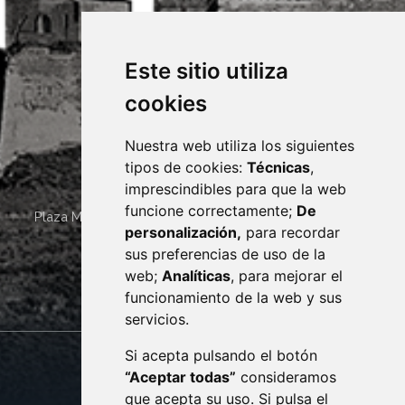
Este sitio utiliza
cookies
Nuestra web utiliza los siguientes
tipos de cookies:
Técnicas
,
imprescindibles para que la web
funcione correctamente;
De
Plaza Mayor 4
22400
MONZÓN
- ARAGÓN
(ESPAÑA)
personalización,
para recordar
· (34) 974 400 700 ·
sus preferencias de uso de la
sac@monzon.es
web;
Analíticas
, para mejorar el
monzon.es
funcionamiento de la web y sus
servicios.
Si acepta pulsando el botón
CONTACTO
MAPA WEB
“Aceptar todas”
consideramos
AVISO LEGAL
que acepta su uso. Si pulsa el
PROTECCIÓN DE DATOS