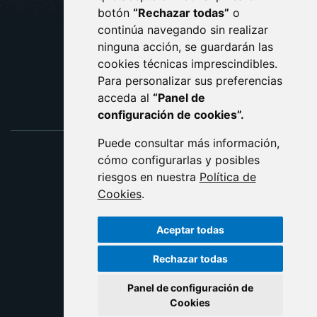
botón
“Rechazar todas”
o
POLÍTICA DE COOKIES
ACCESIBILIDAD
continúa navegando sin realizar
ninguna acción, se guardarán las
ENLACE EXTERNO AL C
cookies técnicas imprescindibles.
Para personalizar sus preferencias
acceda al
“Panel de
configuración de cookies”.
Puede consultar más información,
cómo configurarlas y posibles
riesgos en nuestra
Política de
Cookies
.
Aceptar todas
Rechazar todas
Panel de configuración de
Cookies