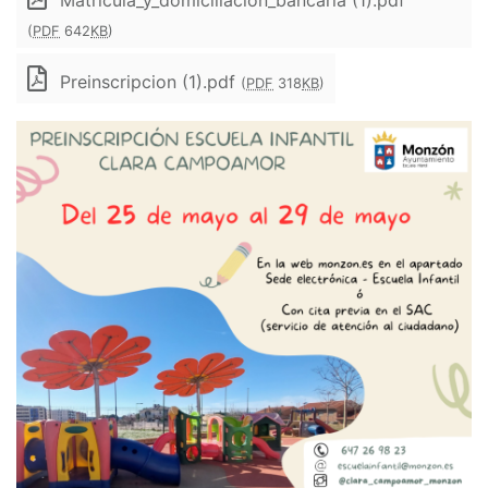
(
PDF
642
KB
)
Preinscripcion (1).pdf
(
PDF
318
KB
)