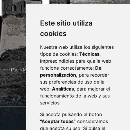
Este sitio utiliza
cookies
Nuestra web utiliza los siguientes
tipos de cookies:
Técnicas
,
imprescindibles para que la web
funcione correctamente;
De
Plaza Mayor 4
22400
MONZÓN
- ARAGÓN
(ESPAÑA)
personalización,
para recordar
· (34) 974 400 700 ·
sus preferencias de uso de la
sac@monzon.es
web;
Analíticas
, para mejorar el
monzon.es
funcionamiento de la web y sus
servicios.
Si acepta pulsando el botón
CONTACTO
MAPA WEB
“Aceptar todas”
consideramos
AVISO LEGAL
que acepta su uso. Si pulsa el
PROTECCIÓN DE DATOS