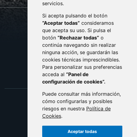
servicios.
Si acepta pulsando el botón
CONTACTO
MAPA WEB
“Aceptar todas”
consideramos
AVISO LEGAL
que acepta su uso. Si pulsa el
PROTECCIÓN DE DATOS
botón
“Rechazar todas”
o
POLÍTICA DE COOKIES
ACCESIBILIDAD
continúa navegando sin realizar
ninguna acción, se guardarán las
ENLACE EXTERNO AL C
cookies técnicas imprescindibles.
Para personalizar sus preferencias
acceda al
“Panel de
configuración de cookies”.
Puede consultar más información,
cómo configurarlas y posibles
riesgos en nuestra
Política de
Cookies
.
Aceptar todas