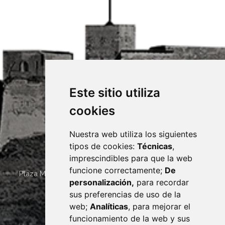
Este sitio utiliza
cookies
Nuestra web utiliza los siguientes
tipos de cookies:
Técnicas
,
imprescindibles para que la web
funcione correctamente;
De
Plaza Mayor 4
22400
MONZÓN
- ARAGÓN
(ESPAÑA)
personalización,
para recordar
· (34) 974 400 700 ·
sus preferencias de uso de la
sac@monzon.es
web;
Analíticas
, para mejorar el
monzon.es
funcionamiento de la web y sus