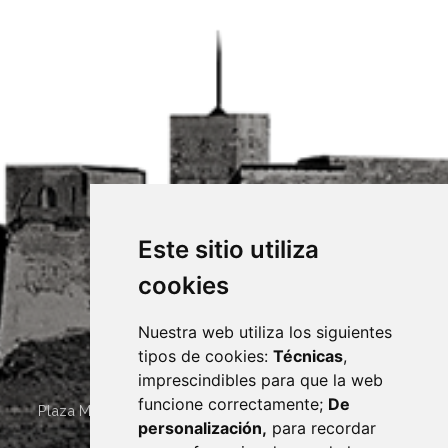
Este sitio utiliza
cookies
Nuestra web utiliza los siguientes
tipos de cookies:
Técnicas
,
imprescindibles para que la web
funcione correctamente;
De
Plaza Mayor 4
22400
MONZÓN
- ARAGÓN
(ESPAÑA)
personalización,
para recordar
· (34) 974 400 700 ·