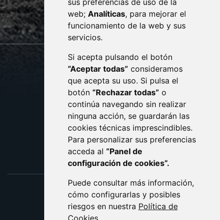
sus preferencias de uso de la
sac@monzon.es
web;
Analíticas
, para mejorar el
monzon.es
funcionamiento de la web y sus
servicios.
Si acepta pulsando el botón
CONTACTO
MAPA WEB
“Aceptar todas”
consideramos
AVISO LEGAL
que acepta su uso. Si pulsa el
PROTECCIÓN DE DATOS
botón
“Rechazar todas”
o
POLÍTICA DE COOKIES
ACCESIBILIDAD
continúa navegando sin realizar
ninguna acción, se guardarán las
ENLACE EXTERNO AL C
cookies técnicas imprescindibles.
Para personalizar sus preferencias
acceda al
“Panel de
configuración de cookies”.
Puede consultar más información,
cómo configurarlas y posibles
riesgos en nuestra
Política de
Cookies
.