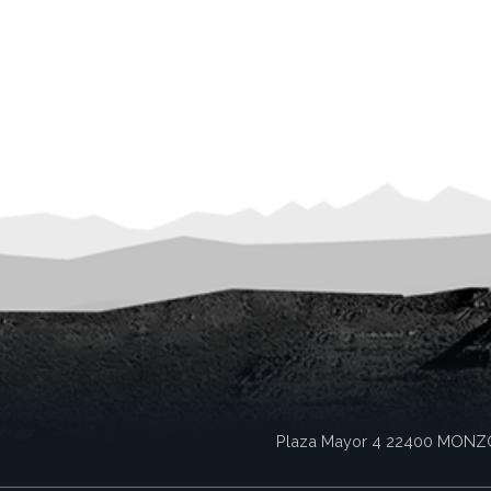
Plaza Mayor 4
22400
MONZ