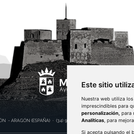
Este sitio utili
Nuestra web utiliza los
imprescindibles para q
personalización,
para 
Analíticas
, para mejora
ÓN
- ARAGÓN
(ESPAÑA)
· (34) 974 400 700 ·
sac@monzon.es
Si acepta pulsando el