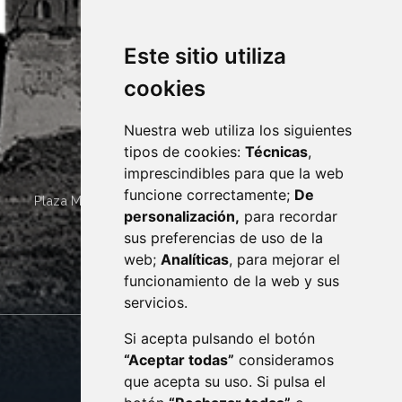
Este sitio utiliza
cookies
Nuestra web utiliza los siguientes
tipos de cookies:
Técnicas
,
imprescindibles para que la web
funcione correctamente;
De
Plaza Mayor 4
22400
MONZÓN
- ARAGÓN
(ESPAÑA)
personalización,
para recordar
· (34) 974 400 700 ·
sus preferencias de uso de la
sac@monzon.es
web;
Analíticas
, para mejorar el
monzon.es
funcionamiento de la web y sus
servicios.
Si acepta pulsando el botón
CONTACTO
MAPA WEB
“Aceptar todas”
consideramos
AVISO LEGAL
que acepta su uso. Si pulsa el
PROTECCIÓN DE DATOS