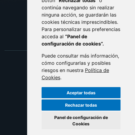
botón
“Rechazar todas”
o
POLÍTICA DE COOKIES
ACCESIBILIDAD
continúa navegando sin realizar
ninguna acción, se guardarán las
ENLACE EXTERNO AL C
cookies técnicas imprescindibles.
Para personalizar sus preferencias
acceda al
“Panel de
configuración de cookies”.
Puede consultar más información,
cómo configurarlas y posibles
riesgos en nuestra
Política de
Cookies
.
Aceptar todas
Rechazar todas
Panel de configuración de
Cookies