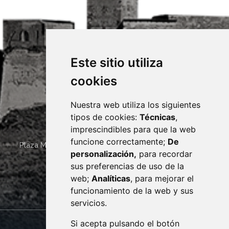
Este sitio utiliza
cookies
Nuestra web utiliza los siguientes
tipos de cookies:
Técnicas
,
imprescindibles para que la web
funcione correctamente;
De
Plaza Mayor 4
22400
MONZÓN
- ARAGÓN
(ESPAÑA)
personalización,
para recordar
· (34) 974 400 700 ·
sus preferencias de uso de la
sac@monzon.es
web;
Analíticas
, para mejorar el
monzon.es
funcionamiento de la web y sus
servicios.
Si acepta pulsando el botón