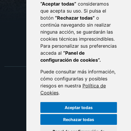
CONTACTO
MAPA WEB
“Aceptar todas”
consideramos
AVISO LEGAL
que acepta su uso. Si pulsa el
PROTECCIÓN DE DATOS
botón
“Rechazar todas”
o
POLÍTICA DE COOKIES
ACCESIBILIDAD
continúa navegando sin realizar
ninguna acción, se guardarán las
ENLACE EXTERNO AL C
cookies técnicas imprescindibles.
Para personalizar sus preferencias
acceda al
“Panel de
configuración de cookies”.
Puede consultar más información,
cómo configurarlas y posibles
riesgos en nuestra
Política de
Cookies
.
Aceptar todas
Rechazar todas