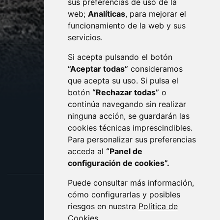
sus preferencias de uso de la
sac@monzon.es
web;
Analíticas
, para mejorar el
monzon.es
funcionamiento de la web y sus
servicios.
Si acepta pulsando el botón
CONTACTO
MAPA WEB
“Aceptar todas”
consideramos
AVISO LEGAL
que acepta su uso. Si pulsa el
PROTECCIÓN DE DATOS
botón
“Rechazar todas”
o
POLÍTICA DE COOKIES
ACCESIBILIDAD
continúa navegando sin realizar
ninguna acción, se guardarán las
ENLACE EXTERNO AL C
cookies técnicas imprescindibles.
Para personalizar sus preferencias
acceda al
“Panel de
configuración de cookies”.
Puede consultar más información,
cómo configurarlas y posibles
riesgos en nuestra
Política de
Cookies
.