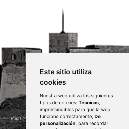
Este sitio utiliza
cookies
Nuestra web utiliza los siguientes
tipos de cookies:
Técnicas
,
imprescindibles para que la web
funcione correctamente;
De
Plaza Mayor 4
22400
MONZÓN
- ARAGÓN
(ESPAÑA)
personalización,
para recordar
· (34) 974 400 700 ·