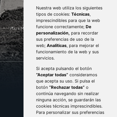
Nuestra web utiliza los siguientes
tipos de cookies:
Técnicas
,
imprescindibles para que la web
funcione correctamente;
De
Plaza Mayor 4
22400
MONZÓN
- ARAGÓN
(ESPAÑA)
personalización,
para recordar
· (34) 974 400 700 ·
sus preferencias de uso de la
sac@monzon.es
web;
Analíticas
, para mejorar el
monzon.es
funcionamiento de la web y sus
servicios.
Si acepta pulsando el botón
CONTACTO
MAPA WEB
“Aceptar todas”
consideramos
AVISO LEGAL
que acepta su uso. Si pulsa el
PROTECCIÓN DE DATOS
botón
“Rechazar todas”
o
POLÍTICA DE COOKIES
ACCESIBILIDAD
continúa navegando sin realizar
ninguna acción, se guardarán las
ENLACE EXTERNO AL C
cookies técnicas imprescindibles.
Para personalizar sus preferencias