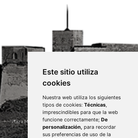
Este sitio utiliza
cookies
Nuestra web utiliza los siguientes
tipos de cookies:
Técnicas
,
imprescindibles para que la web
funcione correctamente;
De
Plaza Mayor 4
22400
MONZÓN
- ARAGÓN
(ESPAÑA)
personalización,
para recordar
· (34) 974 400 700 ·
sus preferencias de uso de la
sac@monzon.es