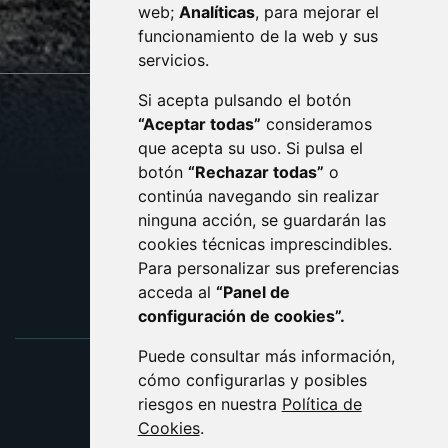
web;
Analíticas
, para mejorar el
monzon.es
funcionamiento de la web y sus
servicios.
Si acepta pulsando el botón
CONTACTO
MAPA WEB
“Aceptar todas”
consideramos
AVISO LEGAL
que acepta su uso. Si pulsa el
PROTECCIÓN DE DATOS
botón
“Rechazar todas”
o
POLÍTICA DE COOKIES
ACCESIBILIDAD
continúa navegando sin realizar
ninguna acción, se guardarán las
ENLACE EXTERNO AL C
cookies técnicas imprescindibles.
Para personalizar sus preferencias
acceda al
“Panel de
configuración de cookies”.
Puede consultar más información,
cómo configurarlas y posibles
riesgos en nuestra
Política de
Cookies
.