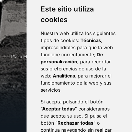
Este sitio utiliza
cookies
Nuestra web utiliza los siguientes
tipos de cookies:
Técnicas
,
imprescindibles para que la web
funcione correctamente;
De
Plaza Mayor 4
22400
MONZÓN
- ARAGÓN
(ESPAÑA)
personalización,
para recordar
· (34) 974 400 700 ·
sus preferencias de uso de la
sac@monzon.es
web;
Analíticas
, para mejorar el
monzon.es
funcionamiento de la web y sus
servicios.
Si acepta pulsando el botón
CONTACTO
MAPA WEB
“Aceptar todas”
consideramos
AVISO LEGAL
que acepta su uso. Si pulsa el
PROTECCIÓN DE DATOS
botón
“Rechazar todas”
o
POLÍTICA DE COOKIES
ACCESIBILIDAD
continúa navegando sin realizar