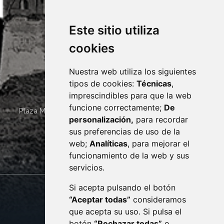
Este sitio utiliza
cookies
Nuestra web utiliza los siguientes
tipos de cookies:
Técnicas
,
imprescindibles para que la web
funcione correctamente;
De
Plaza Mayor 4
22400
MONZÓN
- ARAGÓN
(ESPAÑA)
personalización,
para recordar
· (34) 974 400 700 ·
sus preferencias de uso de la
sac@monzon.es
web;
Analíticas
, para mejorar el
monzon.es
funcionamiento de la web y sus
servicios.
Si acepta pulsando el botón
CONTACTO
MAPA WEB
“Aceptar todas”
consideramos
AVISO LEGAL
que acepta su uso. Si pulsa el
PROTECCIÓN DE DATOS
botón
“Rechazar todas”
o
POLÍTICA DE COOKIES