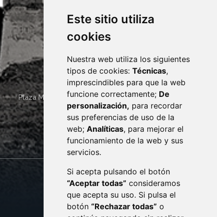
Este sitio utiliza
cookies
Nuestra web utiliza los siguientes
tipos de cookies:
Técnicas
,
imprescindibles para que la web
funcione correctamente;
De
Plaza Mayor 4
22400
MONZÓN
- ARAGÓN
(ESPAÑA)
personalización,
para recordar
· (34) 974 400 700 ·
sus preferencias de uso de la
sac@monzon.es
web;
Analíticas
, para mejorar el
monzon.es
funcionamiento de la web y sus
servicios.
Si acepta pulsando el botón
CONTACTO
MAPA WEB
“Aceptar todas”
consideramos
AVISO LEGAL
que acepta su uso. Si pulsa el
PROTECCIÓN DE DATOS
botón
“Rechazar todas”
o
POLÍTICA DE COOKIES
ACCESIBILIDAD