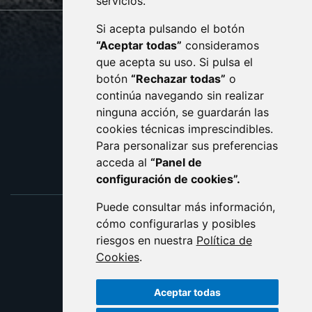
servicios.
Si acepta pulsando el botón
CONTACTO
MAPA WEB
“Aceptar todas”
consideramos
AVISO LEGAL
que acepta su uso. Si pulsa el
PROTECCIÓN DE DATOS
botón
“Rechazar todas”
o
POLÍTICA DE COOKIES
ACCESIBILIDAD
continúa navegando sin realizar
ninguna acción, se guardarán las
ENLACE EXTERNO AL C
cookies técnicas imprescindibles.
Para personalizar sus preferencias
acceda al
“Panel de
configuración de cookies”.
Puede consultar más información,
cómo configurarlas y posibles
riesgos en nuestra
Política de
Cookies
.
Aceptar todas