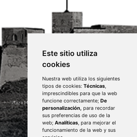
Este sitio utiliza
cookies
Nuestra web utiliza los siguientes
tipos de cookies:
Técnicas
,
imprescindibles para que la web
funcione correctamente;
De
Plaza Mayor 4
22400
MONZÓN
- ARAGÓN
(ESPAÑA)
personalización,
para recordar
· (34) 974 400 700 ·
sus preferencias de uso de la
sac@monzon.es
web;
Analíticas
, para mejorar el
monzon.es
funcionamiento de la web y sus