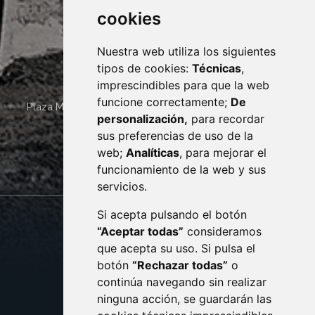
cookies
Nuestra web utiliza los siguientes
tipos de cookies:
Técnicas
,
imprescindibles para que la web
funcione correctamente;
De
Plaza Mayor 4
22400
MONZÓN
- ARAGÓN
(ESPAÑA)
personalización,
para recordar
· (34) 974 400 700 ·
sus preferencias de uso de la
sac@monzon.es
web;
Analíticas
, para mejorar el
monzon.es
funcionamiento de la web y sus
servicios.
Si acepta pulsando el botón
CONTACTO
MAPA WEB
“Aceptar todas”
consideramos
AVISO LEGAL
que acepta su uso. Si pulsa el
PROTECCIÓN DE DATOS
botón
“Rechazar todas”
o
POLÍTICA DE COOKIES
ACCESIBILIDAD
continúa navegando sin realizar
ninguna acción, se guardarán las
ENLACE EXTERNO AL C