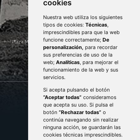
cookies
Nuestra web utiliza los siguientes
tipos de cookies:
Técnicas
,
imprescindibles para que la web
funcione correctamente;
De
Plaza Mayor 4
22400
MONZÓN
- ARAGÓN
(ESPAÑA)
personalización,
para recordar
· (34) 974 400 700 ·
sus preferencias de uso de la
sac@monzon.es
web;
Analíticas
, para mejorar el
monzon.es
funcionamiento de la web y sus
servicios.
Si acepta pulsando el botón
CONTACTO
MAPA WEB
“Aceptar todas”
consideramos
AVISO LEGAL
que acepta su uso. Si pulsa el
PROTECCIÓN DE DATOS
botón
“Rechazar todas”
o
POLÍTICA DE COOKIES
ACCESIBILIDAD
continúa navegando sin realizar
ninguna acción, se guardarán las
ENLACE EXTERNO AL C
cookies técnicas imprescindibles.