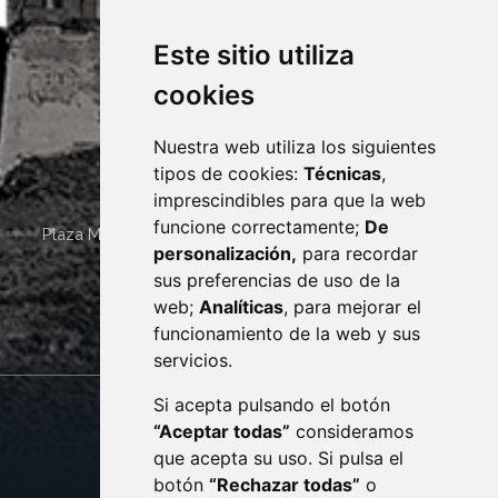
Este sitio utiliza
cookies
Nuestra web utiliza los siguientes
tipos de cookies:
Técnicas
,
imprescindibles para que la web
funcione correctamente;
De
Plaza Mayor 4
22400
MONZÓN
- ARAGÓN
(ESPAÑA)
personalización,
para recordar
· (34) 974 400 700 ·
sus preferencias de uso de la
sac@monzon.es
web;
Analíticas
, para mejorar el
monzon.es
funcionamiento de la web y sus
servicios.
Si acepta pulsando el botón
CONTACTO
MAPA WEB
“Aceptar todas”
consideramos
AVISO LEGAL
que acepta su uso. Si pulsa el
PROTECCIÓN DE DATOS
botón
“Rechazar todas”
o
POLÍTICA DE COOKIES