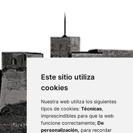
Este sitio utiliza
cookies
Nuestra web utiliza los siguientes
tipos de cookies:
Técnicas
,
imprescindibles para que la web
funcione correctamente;
De
Plaza Mayor 4
22400
MONZÓN
- ARAGÓN
(ESPAÑA)
personalización,
para recordar
· (34) 974 400 700 ·