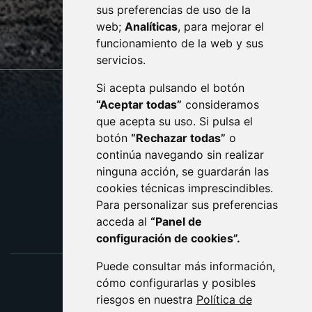
sus preferencias de uso de la
sac@monzon.es
web;
Analíticas
, para mejorar el
monzon.es
funcionamiento de la web y sus
servicios.
Si acepta pulsando el botón
CONTACTO
MAPA WEB
“Aceptar todas”
consideramos
AVISO LEGAL
que acepta su uso. Si pulsa el
PROTECCIÓN DE DATOS
botón
“Rechazar todas”
o
POLÍTICA DE COOKIES
ACCESIBILIDAD
continúa navegando sin realizar
ninguna acción, se guardarán las
ENLACE EXTERNO AL C
cookies técnicas imprescindibles.
Para personalizar sus preferencias
acceda al
“Panel de
configuración de cookies”.
Puede consultar más información,
cómo configurarlas y posibles
riesgos en nuestra
Política de