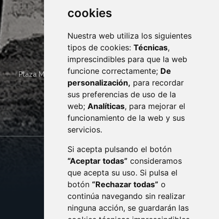
cookies
Nuestra web utiliza los siguientes
tipos de cookies:
Técnicas
,
imprescindibles para que la web
funcione correctamente;
De
Plaza Mayor 4
22400
MONZÓN
- ARAGÓN
(ESPAÑA)
personalización,
para recordar
· (34) 974 400 700 ·
sus preferencias de uso de la
sac@monzon.es
web;
Analíticas
, para mejorar el
monzon.es
funcionamiento de la web y sus
servicios.
Si acepta pulsando el botón
CONTACTO
MAPA WEB
“Aceptar todas”
consideramos
AVISO LEGAL
que acepta su uso. Si pulsa el
PROTECCIÓN DE DATOS
botón
“Rechazar todas”
o
POLÍTICA DE COOKIES
ACCESIBILIDAD
continúa navegando sin realizar
ninguna acción, se guardarán las
ENLACE EXTERNO AL C