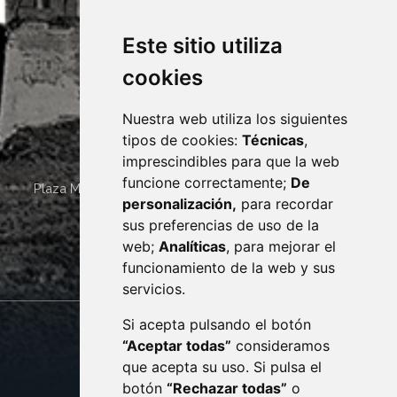
Este sitio utiliza
cookies
Nuestra web utiliza los siguientes
tipos de cookies:
Técnicas
,
imprescindibles para que la web
funcione correctamente;
De
Plaza Mayor 4
22400
MONZÓN
- ARAGÓN
(ESPAÑA)
personalización,
para recordar
· (34) 974 400 700 ·
sus preferencias de uso de la
sac@monzon.es
web;
Analíticas
, para mejorar el
monzon.es
funcionamiento de la web y sus
servicios.
Si acepta pulsando el botón
CONTACTO
MAPA WEB
“Aceptar todas”
consideramos
AVISO LEGAL
que acepta su uso. Si pulsa el
PROTECCIÓN DE DATOS
botón
“Rechazar todas”
o
POLÍTICA DE COOKIES