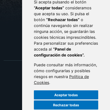
Si acepta pulsando el botón
CONTACTO
MAPA WEB
“Aceptar todas”
consideramos
AVISO LEGAL
que acepta su uso. Si pulsa el
PROTECCIÓN DE DATOS
botón
“Rechazar todas”
o
POLÍTICA DE COOKIES
ACCESIBILIDAD
continúa navegando sin realizar
ninguna acción, se guardarán las
ENLACE EXTERNO AL C
cookies técnicas imprescindibles.
Para personalizar sus preferencias
acceda al
“Panel de
configuración de cookies”.
Puede consultar más información,
cómo configurarlas y posibles
riesgos en nuestra
Política de
Cookies
.
Aceptar todas
Rechazar todas