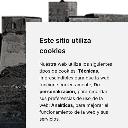
Este sitio utiliza
cookies
Nuestra web utiliza los siguientes
tipos de cookies:
Técnicas
,
imprescindibles para que la web
funcione correctamente;
De
Plaza Mayor 4
22400
MONZÓN
- ARAGÓN
(ESPAÑA)
personalización,
para recordar
· (34) 974 400 700 ·
sus preferencias de uso de la
sac@monzon.es
web;
Analíticas
, para mejorar el
monzon.es
funcionamiento de la web y sus
servicios.