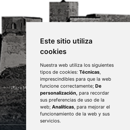
Este sitio utiliza
cookies
Nuestra web utiliza los siguientes
tipos de cookies:
Técnicas
,
imprescindibles para que la web
funcione correctamente;
De
Plaza Mayor 4
22400
MONZÓN
- ARAGÓN
(ESPAÑA)
personalización,
para recordar
· (34) 974 400 700 ·
sus preferencias de uso de la
sac@monzon.es
web;
Analíticas
, para mejorar el
monzon.es
funcionamiento de la web y sus
servicios.