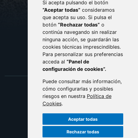
Si acepta pulsando el botón
CONTACTO
MAPA WEB
“Aceptar todas”
consideramos
AVISO LEGAL
que acepta su uso. Si pulsa el
PROTECCIÓN DE DATOS
botón
“Rechazar todas”
o
POLÍTICA DE COOKIES
ACCESIBILIDAD
continúa navegando sin realizar
ninguna acción, se guardarán las
ENLACE EXTERNO AL C
cookies técnicas imprescindibles.
Para personalizar sus preferencias
acceda al
“Panel de
configuración de cookies”.
Puede consultar más información,
cómo configurarlas y posibles
riesgos en nuestra
Política de
Cookies
.
Aceptar todas
Rechazar todas