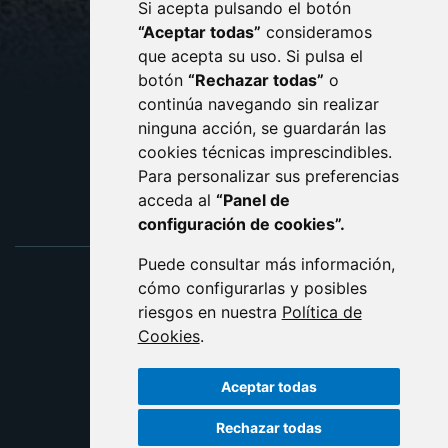
Si acepta pulsando el botón
CONTACTO
MAPA WEB
“Aceptar todas”
consideramos
AVISO LEGAL
que acepta su uso. Si pulsa el
PROTECCIÓN DE DATOS
botón
“Rechazar todas”
o
POLÍTICA DE COOKIES
ACCESIBILIDAD
continúa navegando sin realizar
ninguna acción, se guardarán las
ENLACE EXTERNO AL C
cookies técnicas imprescindibles.
Para personalizar sus preferencias
acceda al
“Panel de
configuración de cookies”.
Puede consultar más información,
cómo configurarlas y posibles
riesgos en nuestra
Política de
Cookies
.
Aceptar todas
Rechazar todas