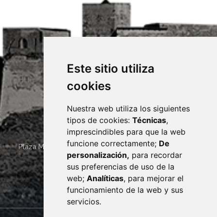
Este sitio utiliza
cookies
Nuestra web utiliza los siguientes
tipos de cookies:
Técnicas
,
imprescindibles para que la web
funcione correctamente;
De
Plaza Mayor 4
22400
MONZÓN
- ARAGÓN
(ESPAÑA)
personalización,
para recordar
· (34) 974 400 700 ·
sus preferencias de uso de la
sac@monzon.es
web;
Analíticas
, para mejorar el
monzon.es
funcionamiento de la web y sus
servicios.